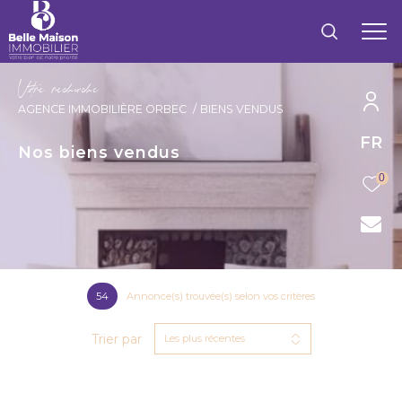
V
o
r
e
r
e
c
e
c
e
AGENCE IMMOBILIÈRE ORBEC
BIENS VENDUS
FR
Nos biens vendus
0
54
Annonce(s) trouvée(s) selon vos critères
Trier par
Les plus récentes