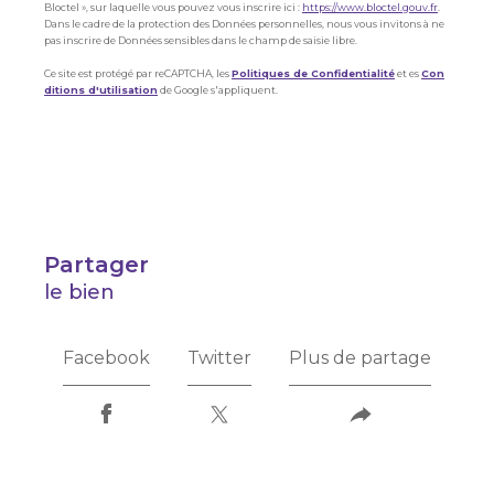
Bloctel », sur laquelle vous pouvez vous inscrire ici :
https://www.bloctel.gouv.fr
.
Dans le cadre de la protection des Données personnelles, nous vous invitons à ne
pas inscrire de Données sensibles dans le champ de saisie libre.
Ce site est protégé par reCAPTCHA, les
Politiques de Confidentialité
et es
Con
ditions d'utilisation
de Google s'appliquent.
partager
le bien
Facebook
Twitter
Plus de partage