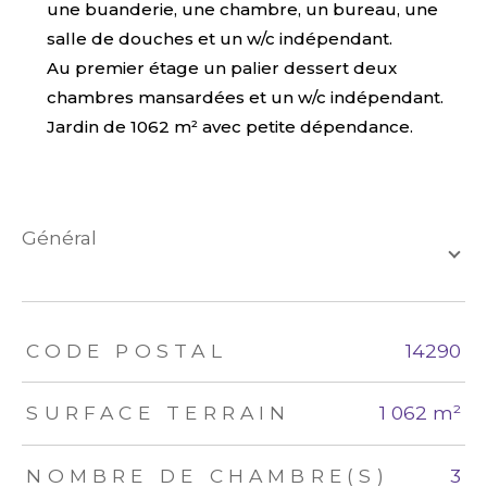
une buanderie, une chambre, un bureau, une
salle de douches et un w/c indépendant.
Au premier étage un palier dessert deux
chambres mansardées et un w/c indépendant.
Jardin de 1062 m² avec petite dépendance.
général
TRAD_ZEPHYR_Caracteristique
TRAD_ZEPHYR_Valeurs
CODE POSTAL
14290
SURFACE TERRAIN
1 062 m²
NOMBRE DE CHAMBRE(S)
3