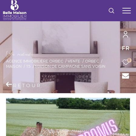
FR
V
o
r
e
r
e
c
e
c
e
0
AGENCE IMMOBILIÈRE ORBEC
VENTE
ORBEC
MAISON
T5
MAISON DE CAMPAGNE SANS VOISIN
RETOUR