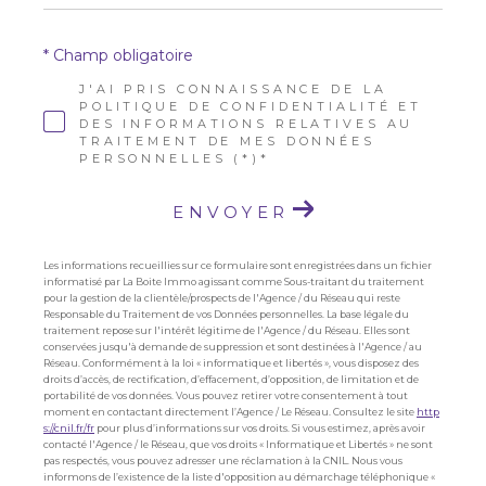
* Champ obligatoire
J'AI PRIS CONNAISSANCE DE LA
POLITIQUE DE CONFIDENTIALITÉ ET
DES INFORMATIONS RELATIVES AU
TRAITEMENT DE MES DONNÉES
PERSONNELLES (*)*
ENVOYER
Les informations recueillies sur ce formulaire sont enregistrées dans un fichier
informatisé par La Boite Immo agissant comme Sous-traitant du traitement
pour la gestion de la clientèle/prospects de l'Agence / du Réseau qui reste
Responsable du Traitement de vos Données personnelles. La base légale du
traitement repose sur l'intérêt légitime de l'Agence / du Réseau. Elles sont
conservées jusqu'à demande de suppression et sont destinées à l'Agence / au
Réseau. Conformément à la loi « informatique et libertés », vous disposez des
droits d’accès, de rectification, d’effacement, d’opposition, de limitation et de
portabilité de vos données. Vous pouvez retirer votre consentement à tout
moment en contactant directement l’Agence / Le Réseau. Consultez le site
http
s://cnil.fr/fr
pour plus d’informations sur vos droits. Si vous estimez, après avoir
contacté l'Agence / le Réseau, que vos droits « Informatique et Libertés » ne sont
pas respectés, vous pouvez adresser une réclamation à la CNIL. Nous vous
informons de l’existence de la liste d'opposition au démarchage téléphonique «