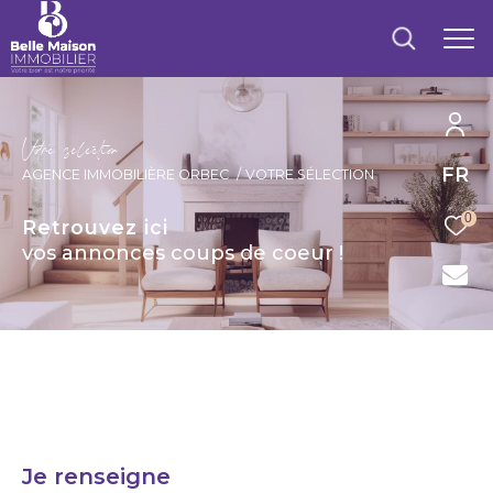
V
o
r
e
s
é
l
é
c
t
i
o
FR
AGENCE IMMOBILIÈRE ORBEC
VOTRE SÉLECTION
0
Retrouvez ici
vos annonces coups de coeur !
Je renseigne