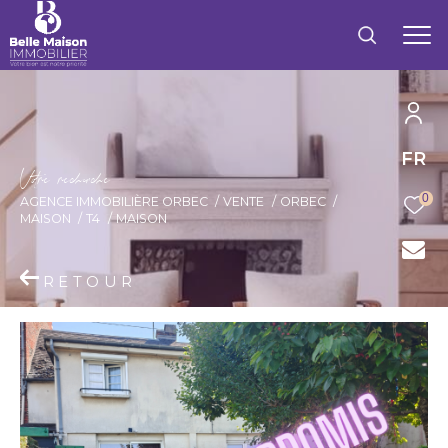
FR
V
o
r
e
r
e
c
e
c
e
0
AGENCE IMMOBILIÈRE ORBEC
VENTE
ORBEC
MAISON
T4
MAISON
RETOUR