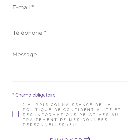
E-
mail
*
Téléphone
*
Message
*
* Champ obligatoire
J'AI PRIS CONNAISSANCE DE LA
POLITIQUE DE CONFIDENTIALITÉ ET
DES INFORMATIONS RELATIVES AU
TRAITEMENT DE MES DONNÉES
PERSONNELLES (*)*