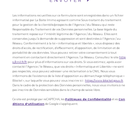
ENVOYER
Les informations recueillies sur ce formulaire sont enregistrées dans un fichier
informatisé par La Boite Immo agissant comme Sous-traitant du traitement
pour la gestion de la clientèle/prospects de l'Agence / du Réseau qui reste
Responsable du Traitement de vos Données personnelles. La base légale du
traitement repose sur l'intérêt légitime de l'Agence / du Réseau. Elles sont
conservées jusqu'à demande de suppression et sont destinées à l'Agence / au
Réseau. Conformément à la loi « informatique et libertés », vous disposez des
droits d’accès, de rectification, d’effacement, d’opposition, de limitation et de
portabilité de vos données. Vous pouvez retirer votre consentement à tout
moment en contactant directement l’Agence / Le Réseau. Consultez le site
http
s://cnil.fr/fr
pour plus d’informations sur vos droits. Si vous estimez, après avoir
contacté l'Agence / le Réseau, que vos droits « Informatique et Libertés » ne sont
pas respectés, vous pouvez adresser une réclamation à la CNIL. Nous vous
informons de l’existence de la liste d'opposition au démarchage téléphonique «
Bloctel », sur laquelle vous pouvez vous inscrire ici :
https://www.bloctel.gouv.fr
.
Dans le cadre de la protection des Données personnelles, nous vous invitons à ne
pas inscrire de Données sensibles dans le champ de saisie libre.
Ce site est protégé par reCAPTCHA, les
Politiques de Confidentialité
et es
Con
ditions d'utilisation
de Google s'appliquent.