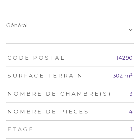
général
TRAD_ZEPHYR_Caracteristique
TRAD_ZEPHYR_Valeurs
CODE POSTAL
14290
SURFACE TERRAIN
302 m²
NOMBRE DE CHAMBRE(S)
3
NOMBRE DE PIÈCES
4
ETAGE
1