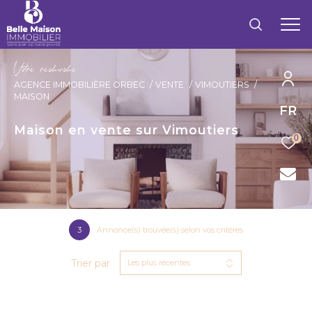
V
o
r
e
r
e
c
e
c
e
AGENCE IMMOBILIÈRE ORBEC
VENTE
VIMOUTIERS
MAISON
FR
Maison en vente sur Vimoutiers
0
3
Annonce(s) trouvée(s) selon vos critères
Trier par
Les plus récentes