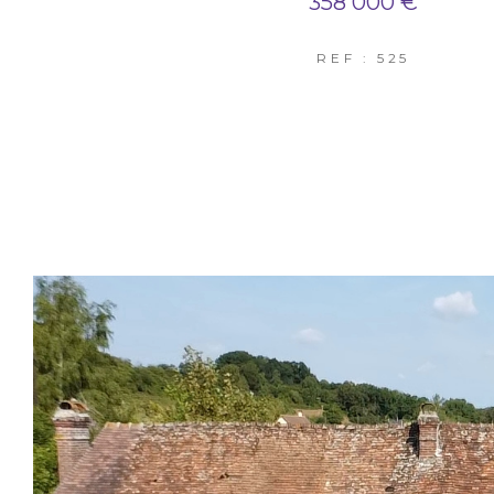
358 000 €
REF : 525