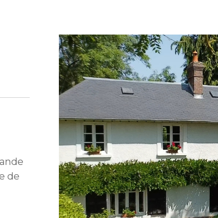
mande
re de