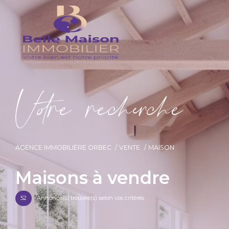
V
o
r
e
r
e
c
e
c
e
AGENCE IMMOBILIÈRE ORBEC
VENTE
MAISON
Maisons à vendre
52
Annonce(s) trouvée(s) selon vos critères