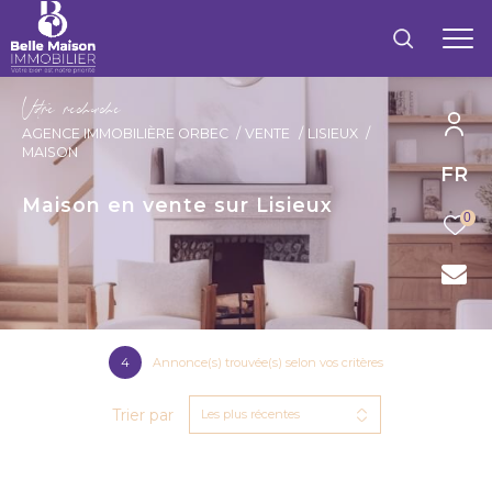
V
o
r
e
r
e
c
e
c
e
AGENCE IMMOBILIÈRE ORBEC
VENTE
LISIEUX
MAISON
FR
Maison en vente sur Lisieux
0
4
Annonce(s) trouvée(s) selon vos critères
Trier par
Les plus récentes