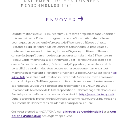
TRAITEMENT DE MES DONNÉES
PERSONNELLES (*)*
ENVOYER
Les informations recueillies sur ce formulaire sont enregistrées dans un fichier
informatisé par La Boite Immo agissant comme Sous-traitant du traitement
pour la gestion de la clientèle/prospects de l'Agence / du Réseau qui reste
Responsable du Traitement de vos Données personnelles. La base légale du
traitement repose sur l'intérêt légitime de l'Agence / du Réseau. Elles sont
conservées jusqu'à demande de suppression et sont destinées à l'Agence / au
Réseau. Conformément à la loi « informatique et libertés », vous disposez des
droits d’accès, de rectification, d’effacement, d’opposition, de limitation et de
portabilité de vos données. Vous pouvez retirer votre consentement à tout
moment en contactant directement l’Agence / Le Réseau. Consultez le site
http
s://cnil.fr/fr
pour plus d’informations sur vos droits. Si vous estimez, après avoir
contacté l'Agence / le Réseau, que vos droits « Informatique et Libertés » ne sont
pas respectés, vous pouvez adresser une réclamation à la CNIL. Nous vous
informons de l’existence de la liste d'opposition au démarchage téléphonique «
Bloctel », sur laquelle vous pouvez vous inscrire ici :
https://www.bloctel.gouv.fr
.
Dans le cadre de la protection des Données personnelles, nous vous invitons à ne
pas inscrire de Données sensibles dans le champ de saisie libre.
Ce site est protégé par reCAPTCHA, les
Politiques de Confidentialité
et es
Con
ditions d'utilisation
de Google s'appliquent.