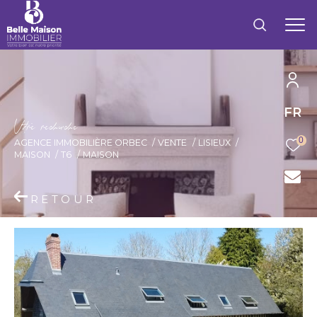
FR
V
o
r
e
r
e
c
e
c
e
0
AGENCE IMMOBILIÈRE ORBEC
VENTE
LISIEUX
MAISON
T6
MAISON
RETOUR