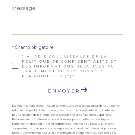
Message
*
* Champ obligatoire
J'AI PRIS CONNAISSANCE DE LA
POLITIQUE DE CONFIDENTIALITÉ ET
DES INFORMATIONS RELATIVES AU
TRAITEMENT DE MES DONNÉES
PERSONNELLES (*)*
ENVOYER
Les informations recueillies sur ce formulaire sont enregistrées dans un fichier
informatisé par La Boite Immo agissant comme Sous-traitant du traitement
pour la gestion de la clientèle/prospects de l'Agence / du Réseau qui reste
Responsable du Traitement de vos Données personnelles. La base légale du
traitement repose sur l'intérêt légitime de l'Agence / du Réseau. Elles sont
conservées jusqu'à demande de suppression et sont destinées à l'Agence / au
Réseau. Conformément à la loi « informatique et libertés », vous disposez des