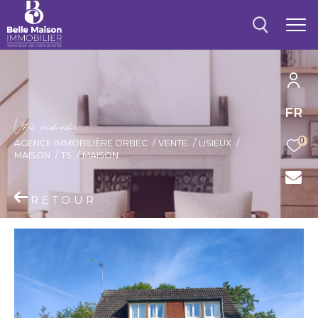
FR
V
o
r
e
r
e
c
e
c
e
0
AGENCE IMMOBILIÈRE ORBEC
VENTE
LISIEUX
MAISON
T5
MAISON
RETOUR