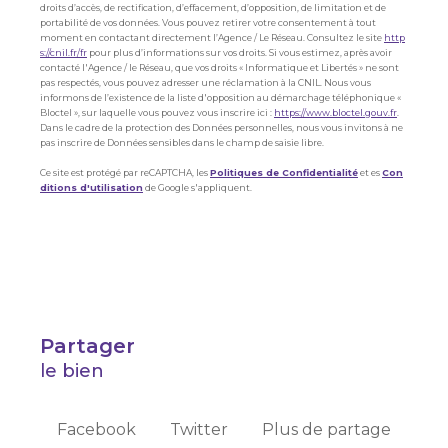
droits d’accès, de rectification, d’effacement, d’opposition, de limitation et de
portabilité de vos données. Vous pouvez retirer votre consentement à tout
moment en contactant directement l’Agence / Le Réseau. Consultez le site
http
s://cnil.fr/fr
pour plus d’informations sur vos droits. Si vous estimez, après avoir
contacté l'Agence / le Réseau, que vos droits « Informatique et Libertés » ne sont
pas respectés, vous pouvez adresser une réclamation à la CNIL. Nous vous
informons de l’existence de la liste d'opposition au démarchage téléphonique «
Bloctel », sur laquelle vous pouvez vous inscrire ici :
https://www.bloctel.gouv.fr
.
Dans le cadre de la protection des Données personnelles, nous vous invitons à ne
pas inscrire de Données sensibles dans le champ de saisie libre.
Ce site est protégé par reCAPTCHA, les
Politiques de Confidentialité
et es
Con
ditions d'utilisation
de Google s'appliquent.
partager
le bien
Facebook
Twitter
Plus de partage