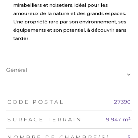
mirabelliers et noisetiers, idéal pour les
amoureux de la nature et des grands espaces.
Une propriété rare par son environnement, ses
équipements et son potentiel, à découvrir sans
tarder.
général
TRAD_ZEPHYR_Caracteristique
TRAD_ZEPHYR_Valeurs
CODE POSTAL
27390
SURFACE TERRAIN
9 947 m²
NOMBRE DE CHAMBRE(S)
5