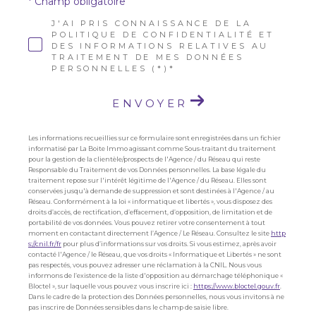
* Champ obligatoire
J'AI PRIS CONNAISSANCE DE LA
POLITIQUE DE CONFIDENTIALITÉ ET
DES INFORMATIONS RELATIVES AU
TRAITEMENT DE MES DONNÉES
PERSONNELLES (*)*
ENVOYER
Les informations recueillies sur ce formulaire sont enregistrées dans un fichier
informatisé par La Boite Immo agissant comme Sous-traitant du traitement
pour la gestion de la clientèle/prospects de l'Agence / du Réseau qui reste
Responsable du Traitement de vos Données personnelles. La base légale du
traitement repose sur l'intérêt légitime de l'Agence / du Réseau. Elles sont
conservées jusqu'à demande de suppression et sont destinées à l'Agence / au
Réseau. Conformément à la loi « informatique et libertés », vous disposez des
droits d’accès, de rectification, d’effacement, d’opposition, de limitation et de
portabilité de vos données. Vous pouvez retirer votre consentement à tout
moment en contactant directement l’Agence / Le Réseau. Consultez le site
http
s://cnil.fr/fr
pour plus d’informations sur vos droits. Si vous estimez, après avoir
contacté l'Agence / le Réseau, que vos droits « Informatique et Libertés » ne sont
pas respectés, vous pouvez adresser une réclamation à la CNIL. Nous vous
informons de l’existence de la liste d'opposition au démarchage téléphonique «
Bloctel », sur laquelle vous pouvez vous inscrire ici :
https://www.bloctel.gouv.fr
.
Dans le cadre de la protection des Données personnelles, nous vous invitons à ne
pas inscrire de Données sensibles dans le champ de saisie libre.