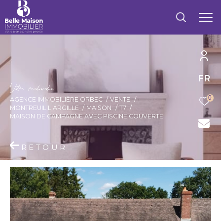
FR
V
o
r
e
r
e
c
e
c
e
0
AGENCE IMMOBILIÈRE ORBEC
VENTE
MONTREUIL L ARGILLE
MAISON
T7
MAISON DE CAMPAGNE AVEC PISCINE COUVERTE
RETOUR