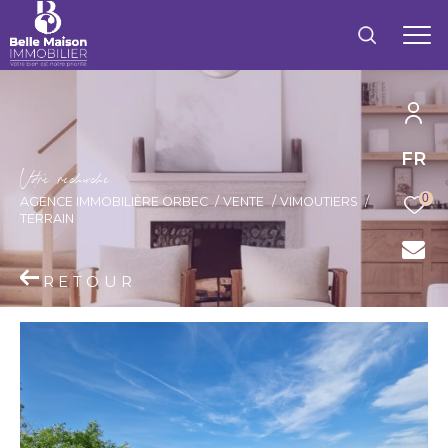
FR
V
o
r
e
r
e
c
e
c
e
0
AGENCE IMMOBILIÈRE ORBEC
VENTE
VIMOUTIERS
TERRAIN
RETOUR