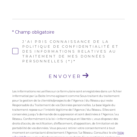
* Champ obligatoire
J'AI PRIS CONNAISSANCE DE LA
POLITIQUE DE CONFIDENTIALITÉ ET
DES INFORMATIONS RELATIVES AU
TRAITEMENT DE MES DONNÉES
PERSONNELLES (*)*
ENVOYER
Les informations recueillies sur ce formulaire sont enregistrées dans un fichier
informatisé par La Boite Immo agissant comme Sous-traitant du traitement
pour la gestion de la clientèle/prospects de l'Agence / du Réseau qui reste
Responsable du Traitement de vos Données personnelles. La base légale du
traitement repose sur l'intérêt légitime de l'Agence / du Réseau. Elles sont
conservées jusqu'à demande de suppression et sont destinées à l'Agence / au
Réseau. Conformément à la loi « informatique et libertés », vous disposez des
droits d’accès, de rectification, d’effacement, d’opposition, de limitation et de
portabilité de vos données. Vous pouvez retirer votre consentement à tout
moment en contactant directement l’Agence / Le Réseau. Consultez le site
http