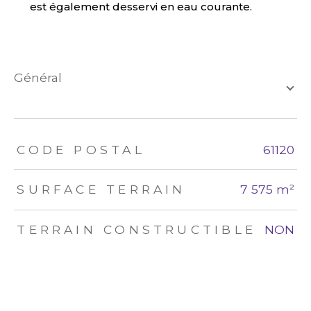
est également desservi en eau courante.
général
TRAD_ZEPHYR_Caracteristique
TRAD_ZEPHYR_Valeurs
CODE POSTAL
61120
SURFACE TERRAIN
7 575 m²
TERRAIN CONSTRUCTIBLE
NON