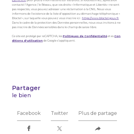
s://cnil.fr/fr
pour plus d’informations sur vos droits. Si vous estimez, après avoir
contacté l'Agence / le Réseau, que vos droits « Informatique et Libertés » ne sont
pas respectés, vous pouvez adresser une réclamation à la CNIL. Nous vous
informons de l’existence de la liste d'opposition au démarchage téléphonique «
Bloctel », sur laquelle vous pouvez vous inscrire ici :
https://www.bloctel.gouv.fr
.
Dans le cadre de la protection des Données personnelles, nous vous invitons à ne
pas inscrire de Données sensibles dans le champ de saisie libre.
Ce site est protégé par reCAPTCHA, les
Politiques de Confidentialité
et es
Con
ditions d'utilisation
de Google s'appliquent.
partager
le bien
Facebook
Twitter
Plus de partage