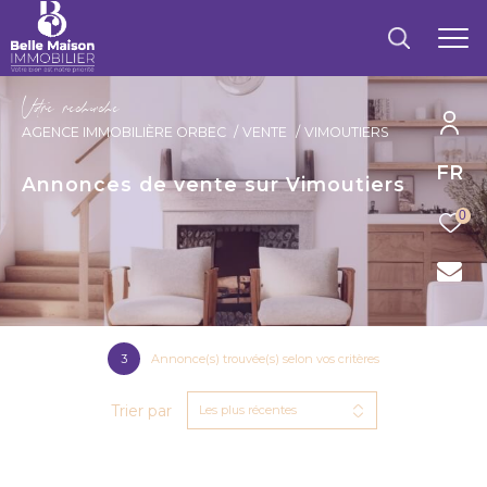
V
o
r
e
r
e
c
e
c
e
AGENCE IMMOBILIÈRE ORBEC
VENTE
VIMOUTIERS
FR
Annonces de vente sur Vimoutiers
0
3
Annonce(s) trouvée(s) selon vos critères
Trier par
Les plus récentes