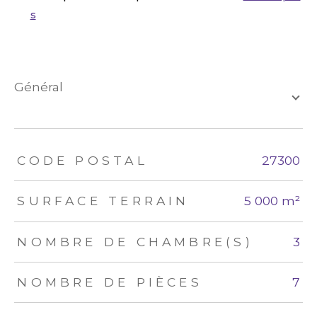
s
général
TRAD_ZEPHYR_Caracteristique
TRAD_ZEPHYR_Valeurs
CODE POSTAL
27300
SURFACE TERRAIN
5 000 m²
NOMBRE DE CHAMBRE(S)
3
NOMBRE DE PIÈCES
7