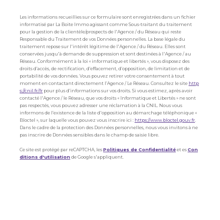
Les informations recueillies sur ce formulaire sont enregistrées dans un fichier
informatisé par La Boite Immo agissant comme Sous-traitant du traitement
pour la gestion de la clientèle/prospects de l'Agence / du Réseau qui reste
Responsable du Traitement de vos Données personnelles. La base légale du
traitement repose sur l'intérêt légitime de l'Agence / du Réseau. Elles sont
conservées jusqu'à demande de suppression et sont destinées à l'Agence / au
Réseau. Conformément à la loi « informatique et libertés », vous disposez des
droits d’accès, de rectification, d’effacement, d’opposition, de limitation et de
portabilité de vos données. Vous pouvez retirer votre consentement à tout
moment en contactant directement l’Agence / Le Réseau. Consultez le site
http
s://cnil.fr/fr
pour plus d’informations sur vos droits. Si vous estimez, après avoir
contacté l'Agence / le Réseau, que vos droits « Informatique et Libertés » ne sont
pas respectés, vous pouvez adresser une réclamation à la CNIL. Nous vous
informons de l’existence de la liste d'opposition au démarchage téléphonique «
Bloctel », sur laquelle vous pouvez vous inscrire ici :
https://www.bloctel.gouv.fr
.
Dans le cadre de la protection des Données personnelles, nous vous invitons à ne
pas inscrire de Données sensibles dans le champ de saisie libre.
Ce site est protégé par reCAPTCHA, les
Politiques de Confidentialité
et es
Con
ditions d'utilisation
de Google s'appliquent.