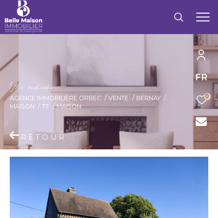
FR
V
o
r
e
r
e
c
e
c
e
0
AGENCE IMMOBILIÈRE ORBEC
VENTE
BERNAY
MAISON
T7
MAISON
RETOUR