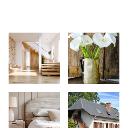
Annonces immobilières
Que vous cherchiez à acheter ou à vendre,
Belle Maison Immobilier est votre partenaire
de confiance. Notre portefeuille immobilier
comprend une sélection variée de biens
adaptés à tous les besoins et budgets.
Grâce à notre réseau local et notre
marketing ciblé, nous maximisons les
opportunités de vente et trouvons le bien
idéal pour les acheteurs.
Estimation
Savoir la valeur de votre propriété dans le
marché actuel est crucial, que ce soit pour
une vente future ou simplement pour
connaître votre patrimoine immobilier.
Belle Maison Immobilier offre un
service d'es