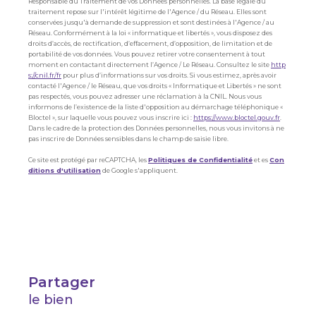
Responsable du Traitement de vos Données personnelles. La base légale du
traitement repose sur l'intérêt légitime de l'Agence / du Réseau. Elles sont
conservées jusqu'à demande de suppression et sont destinées à l'Agence / au
Réseau. Conformément à la loi « informatique et libertés », vous disposez des
droits d’accès, de rectification, d’effacement, d’opposition, de limitation et de
portabilité de vos données. Vous pouvez retirer votre consentement à tout
moment en contactant directement l’Agence / Le Réseau. Consultez le site
http
s://cnil.fr/fr
pour plus d’informations sur vos droits. Si vous estimez, après avoir
contacté l'Agence / le Réseau, que vos droits « Informatique et Libertés » ne sont
pas respectés, vous pouvez adresser une réclamation à la CNIL. Nous vous
informons de l’existence de la liste d'opposition au démarchage téléphonique «
Bloctel », sur laquelle vous pouvez vous inscrire ici :
https://www.bloctel.gouv.fr
.
Dans le cadre de la protection des Données personnelles, nous vous invitons à ne
pas inscrire de Données sensibles dans le champ de saisie libre.
Ce site est protégé par reCAPTCHA, les
Politiques de Confidentialité
et es
Con
ditions d'utilisation
de Google s'appliquent.
partager
le bien