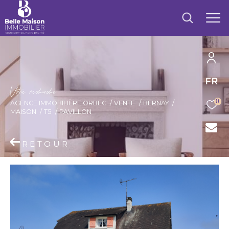
FR
V
o
r
e
r
e
c
e
c
e
0
AGENCE IMMOBILIÈRE ORBEC
VENTE
BERNAY
MAISON
T5
PAVILLON
RETOUR