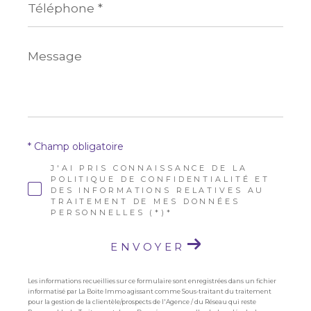
*
Message
*
* Champ obligatoire
J'AI PRIS CONNAISSANCE DE LA
POLITIQUE DE CONFIDENTIALITÉ ET
DES INFORMATIONS RELATIVES AU
TRAITEMENT DE MES DONNÉES
PERSONNELLES (*)*
ENVOYER
Les informations recueillies sur ce formulaire sont enregistrées dans un fichier
informatisé par La Boite Immo agissant comme Sous-traitant du traitement
pour la gestion de la clientèle/prospects de l'Agence / du Réseau qui reste