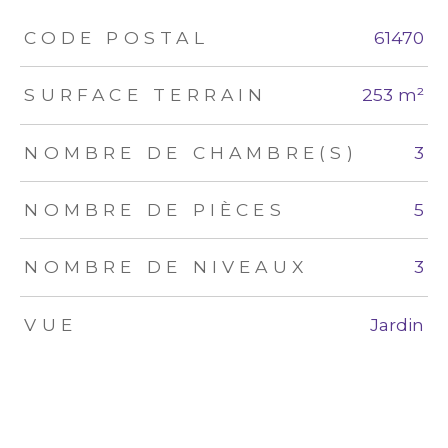
TRAD_ZEPHYR_Caracteristique
TRAD_ZEPHYR_Valeurs
CODE POSTAL
61470
SURFACE TERRAIN
253 m²
NOMBRE DE CHAMBRE(S)
3
NOMBRE DE PIÈCES
5
NOMBRE DE NIVEAUX
3
VUE
Jardin