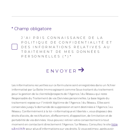
* Champ obligatoire
J'AI PRIS CONNAISSANCE DE LA
POLITIQUE DE CONFIDENTIALITÉ ET
DES INFORMATIONS RELATIVES AU
TRAITEMENT DE MES DONNÉES
PERSONNELLES (*)*
ENVOYER
Les informations recueillies sur ce formulaire sont enregistrées dans un fichier
informatisé par La Boite Immo agissant comme Sous-traitant du traitement
pour la gestion de la clientèle/prospects de l'Agence / du Réseau qui reste
Responsable du Traitement de vos Données personnelles. La base légale du
traitement repose sur l'intérêt légitime de l'Agence / du Réseau. Elles sont
conservées jusqu'à demande de suppression et sont destinées à l'Agence / au
Réseau. Conformément à la loi « informatique et libertés », vous disposez des
droits d’accès, de rectification, d’effacement, d’opposition, de limitation et de
portabilité de vos données. Vous pouvez retirer votre consentement à tout
moment en contactant directement l’Agence / Le Réseau. Consultez le site
http
s://cnil.fr/fr
pour plus d’informations sur vos droits. Si vous estimez, après avoir