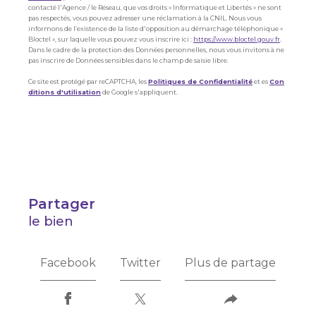
contacté l'Agence / le Réseau, que vos droits « Informatique et Libertés » ne sont
pas respectés, vous pouvez adresser une réclamation à la CNIL. Nous vous
informons de l’existence de la liste d'opposition au démarchage téléphonique «
Bloctel », sur laquelle vous pouvez vous inscrire ici :
https://www.bloctel.gouv.fr
.
Dans le cadre de la protection des Données personnelles, nous vous invitons à ne
pas inscrire de Données sensibles dans le champ de saisie libre.
Ce site est protégé par reCAPTCHA, les
Politiques de Confidentialité
et es
Con
ditions d'utilisation
de Google s'appliquent.
partager
le bien
Facebook
Twitter
Plus de partage