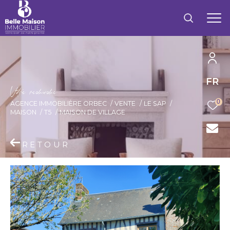
FR
V
o
r
e
r
e
c
e
c
e
0
AGENCE IMMOBILIÈRE ORBEC
VENTE
LE SAP
MAISON
T5
MAISON DE VILLAGE
RETOUR