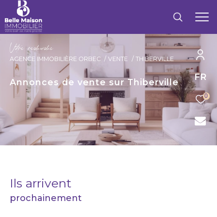
V
o
r
e
r
e
c
e
c
e
AGENCE IMMOBILIÈRE ORBEC
VENTE
THIBERVILLE
FR
Annonces de vente sur Thiberville
0
Ils arrivent
prochainement