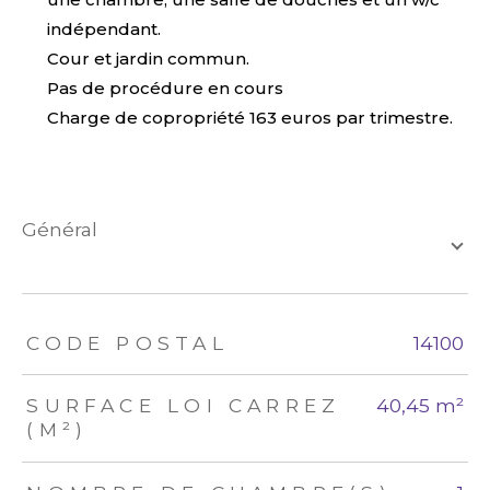
indépendant.
Cour et jardin commun.
Pas de procédure en cours
Charge de copropriété 163 euros par trimestre.
général
TRAD_ZEPHYR_Caracteristique
TRAD_ZEPHYR_Valeurs
CODE POSTAL
14100
SURFACE LOI CARREZ
40,45 m²
(M²)