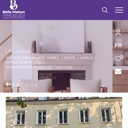
FR
V
o
r
e
r
e
c
e
c
e
0
AGENCE IMMOBILIÈRE ORBEC
VENTE
LISIEUX
APPARTEMENT
T2
APPARTEMENT EN REZ DE CHAUSSEE
RETOUR