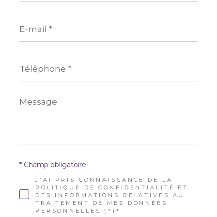
E-
mail
*
Téléphone
*
Message
*
* Champ obligatoire
J'AI PRIS CONNAISSANCE DE LA
POLITIQUE DE CONFIDENTIALITÉ ET
DES INFORMATIONS RELATIVES AU
TRAITEMENT DE MES DONNÉES
PERSONNELLES (*)*