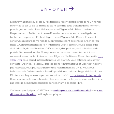
ENVOYER
Les informations recueillies sur ce formulaire sont enregistrées dans un fichier
informatisé par La Boite Immo agissant comme Sous-traitant du traitement
pour la gestion de la clientèle/prospects de l'Agence / du Réseau qui reste
Responsable du Traitement de vos Données personnelles. La base légale du
traitement repose sur l'intérêt légitime de l'Agence / du Réseau. Elles sont
conservées jusqu'à demande de suppression et sont destinées à l'Agence / au
Réseau. Conformément à la loi « informatique et libertés », vous disposez des
droits d’accès, de rectification, d’effacement, d’opposition, de limitation et de
portabilité de vos données. Vous pouvez retirer votre consentement à tout
moment en contactant directement l’Agence / Le Réseau. Consultez le site
http
s://cnil.fr/fr
pour plus d’informations sur vos droits. Si vous estimez, après avoir
contacté l'Agence / le Réseau, que vos droits « Informatique et Libertés » ne sont
pas respectés, vous pouvez adresser une réclamation à la CNIL. Nous vous
informons de l’existence de la liste d'opposition au démarchage téléphonique «
Bloctel », sur laquelle vous pouvez vous inscrire ici :
https://www.bloctel.gouv.fr
.
Dans le cadre de la protection des Données personnelles, nous vous invitons à ne
pas inscrire de Données sensibles dans le champ de saisie libre.
Ce site est protégé par reCAPTCHA, les
Politiques de Confidentialité
et es
Con
ditions d'utilisation
de Google s'appliquent.