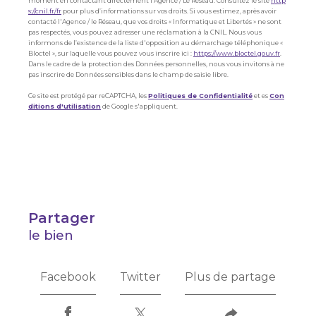
moment en contactant directement l’Agence / Le Réseau. Consultez le site
http
s://cnil.fr/fr
pour plus d’informations sur vos droits. Si vous estimez, après avoir
contacté l'Agence / le Réseau, que vos droits « Informatique et Libertés » ne sont
pas respectés, vous pouvez adresser une réclamation à la CNIL. Nous vous
informons de l’existence de la liste d'opposition au démarchage téléphonique «
Bloctel », sur laquelle vous pouvez vous inscrire ici :
https://www.bloctel.gouv.fr
.
Dans le cadre de la protection des Données personnelles, nous vous invitons à ne
pas inscrire de Données sensibles dans le champ de saisie libre.
Ce site est protégé par reCAPTCHA, les
Politiques de Confidentialité
et es
Con
ditions d'utilisation
de Google s'appliquent.
partager
le bien
Facebook
Twitter
Plus de partage