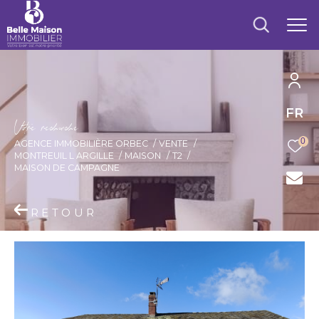
FR
V
o
r
e
r
e
c
e
c
e
0
AGENCE IMMOBILIÈRE ORBEC
VENTE
MONTREUIL L ARGILLE
MAISON
T2
MAISON DE CAMPAGNE
RETOUR