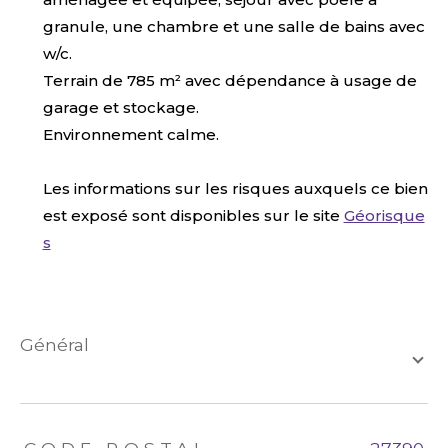
granule, une chambre et une salle de bains avec
w/c.
Terrain de 785 m² avec dépendance à usage de
garage et stockage.
Environnement calme.
Les informations sur les risques auxquels ce bien
est exposé sont disponibles sur le site
Géorisque
s
général
TRAD_ZEPHYR_Caracteristique
TRAD_ZEPHYR_Valeurs