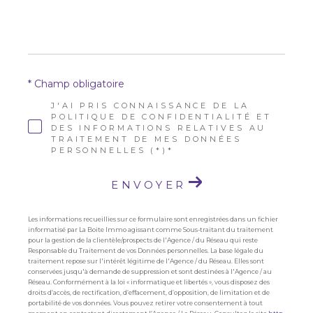
* Champ obligatoire
J'AI PRIS CONNAISSANCE DE LA
POLITIQUE DE CONFIDENTIALITÉ ET
DES INFORMATIONS RELATIVES AU
TRAITEMENT DE MES DONNÉES
PERSONNELLES (*)*
ENVOYER
Les informations recueillies sur ce formulaire sont enregistrées dans un fichier
informatisé par La Boite Immo agissant comme Sous-traitant du traitement
pour la gestion de la clientèle/prospects de l'Agence / du Réseau qui reste
Responsable du Traitement de vos Données personnelles. La base légale du
traitement repose sur l'intérêt légitime de l'Agence / du Réseau. Elles sont
conservées jusqu'à demande de suppression et sont destinées à l'Agence / au
Réseau. Conformément à la loi « informatique et libertés », vous disposez des
droits d’accès, de rectification, d’effacement, d’opposition, de limitation et de
portabilité de vos données. Vous pouvez retirer votre consentement à tout