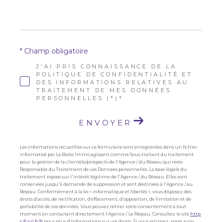
* Champ obligatoire
J'AI PRIS CONNAISSANCE DE LA
POLITIQUE DE CONFIDENTIALITÉ ET
DES INFORMATIONS RELATIVES AU
TRAITEMENT DE MES DONNÉES
PERSONNELLES (*)*
ENVOYER
Les informations recueillies sur ce formulaire sont enregistrées dans un fichier
informatisé par La Boite Immo agissant comme Sous-traitant du traitement
pour la gestion de la clientèle/prospects de l'Agence / du Réseau qui reste
Responsable du Traitement de vos Données personnelles. La base légale du
traitement repose sur l'intérêt légitime de l'Agence / du Réseau. Elles sont
conservées jusqu'à demande de suppression et sont destinées à l'Agence / au
Réseau. Conformément à la loi « informatique et libertés », vous disposez des
droits d’accès, de rectification, d’effacement, d’opposition, de limitation et de
portabilité de vos données. Vous pouvez retirer votre consentement à tout
moment en contactant directement l’Agence / Le Réseau. Consultez le site
http
s://cnil.fr/fr
pour plus d’informations sur vos droits. Si vous estimez, après avoir