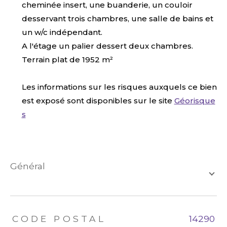
cheminée insert, une buanderie, un couloir
desservant trois chambres, une salle de bains et
un w/c indépendant.
A l'étage un palier dessert deux chambres.
Terrain plat de 1952 m²
Les informations sur les risques auxquels ce bien
est exposé sont disponibles sur le site
Géorisque
s
général
TRAD_ZEPHYR_Caracteristique
TRAD_ZEPHYR_Valeurs
CODE POSTAL
14290