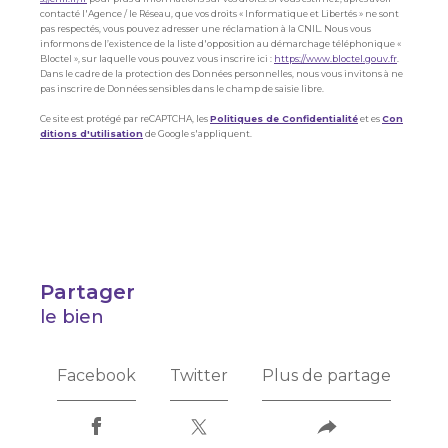
contacté l'Agence / le Réseau, que vos droits « Informatique et Libertés » ne sont
pas respectés, vous pouvez adresser une réclamation à la CNIL. Nous vous
informons de l’existence de la liste d'opposition au démarchage téléphonique «
Bloctel », sur laquelle vous pouvez vous inscrire ici :
https://www.bloctel.gouv.fr
.
Dans le cadre de la protection des Données personnelles, nous vous invitons à ne
pas inscrire de Données sensibles dans le champ de saisie libre.
Ce site est protégé par reCAPTCHA, les
Politiques de Confidentialité
et es
Con
ditions d'utilisation
de Google s'appliquent.
partager
le bien
Facebook
Twitter
Plus de partage