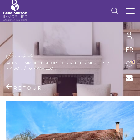
FR
V
o
r
e
r
e
c
e
c
e
0
AGENCE IMMOBILIÈRE ORBEC
VENTE
MEULLES
MAISON
T6
PAVILLON
RETOUR