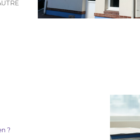
AUTRE
en ?