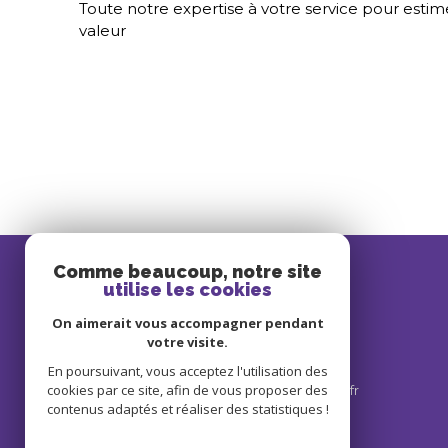
Toute notre expertise à votre service pour estime
valeur
Comme beaucoup, notre site
utilise les cookies
Belle Maison Immobilier
On aimerait vous accompagner pendant
votre visite.
02 31 31 45 20
En poursuivant, vous acceptez l'utilisation des
cookies par ce site, afin de vous proposer des
contact@bellemaisonimmobilier.fr
contenus adaptés et réaliser des statistiques !
76 RUE GRANDE
14290
Orbec