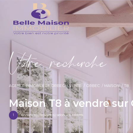
V
o
r
e
r
e
c
e
c
e
AGENCE IMMOBILIÈRE ORBEC
VENTE
ORBEC
MAISON
T8
Maison T8 à vendre sur
1
Annonce(s) trouvée(s) selon vos critères