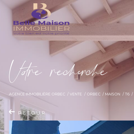
V
o
r
e
r
e
c
e
c
e
AGENCE IMMOBILIÈRE ORBEC
VENTE
ORBEC
MAISON
T6
RETOUR