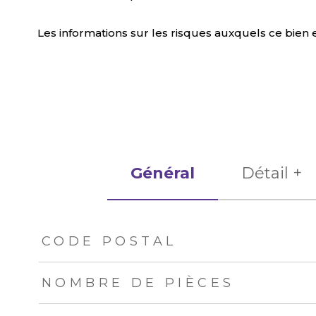
Les informations sur les risques auxquels ce bien e
Général
Détail +
TRAD_ZEPHYR_Caracteristique
TRAD_ZEPHYR_Val
CODE POSTAL
NOMBRE DE PIÈCES