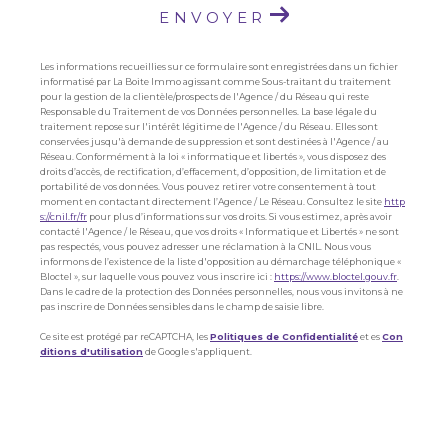
ENVOYER
Les informations recueillies sur ce formulaire sont enregistrées dans un fichier
informatisé par La Boite Immo agissant comme Sous-traitant du traitement
pour la gestion de la clientèle/prospects de l'Agence / du Réseau qui reste
Responsable du Traitement de vos Données personnelles. La base légale du
traitement repose sur l'intérêt légitime de l'Agence / du Réseau. Elles sont
conservées jusqu'à demande de suppression et sont destinées à l'Agence / au
Réseau. Conformément à la loi « informatique et libertés », vous disposez des
droits d’accès, de rectification, d’effacement, d’opposition, de limitation et de
portabilité de vos données. Vous pouvez retirer votre consentement à tout
moment en contactant directement l’Agence / Le Réseau. Consultez le site
http
s://cnil.fr/fr
pour plus d’informations sur vos droits. Si vous estimez, après avoir
contacté l'Agence / le Réseau, que vos droits « Informatique et Libertés » ne sont
pas respectés, vous pouvez adresser une réclamation à la CNIL. Nous vous
informons de l’existence de la liste d'opposition au démarchage téléphonique «
Bloctel », sur laquelle vous pouvez vous inscrire ici :
https://www.bloctel.gouv.fr
.
Dans le cadre de la protection des Données personnelles, nous vous invitons à ne
pas inscrire de Données sensibles dans le champ de saisie libre.
Ce site est protégé par reCAPTCHA, les
Politiques de Confidentialité
et es
Con
ditions d'utilisation
de Google s'appliquent.