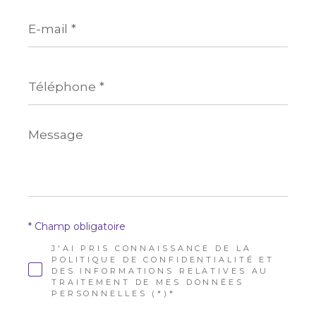
E-
mail
*
Téléphone
*
Message
*
* Champ obligatoire
J'AI PRIS CONNAISSANCE DE LA
POLITIQUE DE CONFIDENTIALITÉ ET
DES INFORMATIONS RELATIVES AU
TRAITEMENT DE MES DONNÉES
PERSONNELLES (*)*