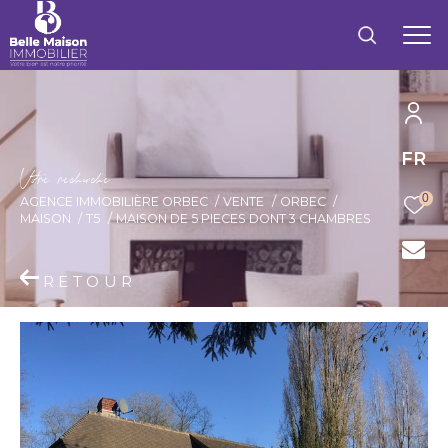
FR
V
o
r
e
r
e
c
e
c
e
0
AGENCE IMMOBILIÈRE ORBEC
VENTE
ORBEC
MAISON
T5
MAISON DE 5 PIECES DONT 3 CHAMBRES
RETOUR