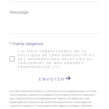
Message
*
* Champ obligatoire
J'AI PRIS CONNAISSANCE DE LA
POLITIQUE DE CONFIDENTIALITÉ ET
DES INFORMATIONS RELATIVES AU
TRAITEMENT DE MES DONNÉES
PERSONNELLES (*)*
ENVOYER
Les informations recueillies sur ce formulaire sont enregistrées dans un fichier
informatisé par La Boite Immo agissant comme Sous-traitant du traitement
pour la gestion de la clientèle/prospects de l'Agence / du Réseau qui reste
Responsable du Traitement de vos Données personnelles. La base légale du
traitement repose sur l'intérêt légitime de l'Agence / du Réseau. Elles sont