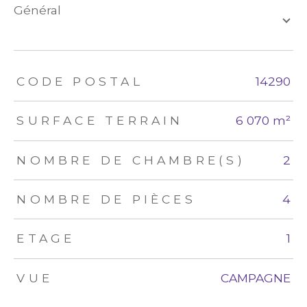
général
TRAD_ZEPHYR_Caracteristique
TRAD_ZEPHYR_Valeurs
CODE POSTAL
14290
SURFACE TERRAIN
6 070 m²
NOMBRE DE CHAMBRE(S)
2
NOMBRE DE PIÈCES
4
ETAGE
1
VUE
CAMPAGNE