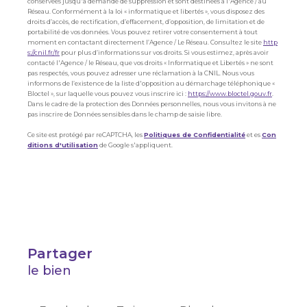
conservées jusqu'à demande de suppression et sont destinées à l'Agence / au
Réseau. Conformément à la loi « informatique et libertés », vous disposez des
droits d’accès, de rectification, d’effacement, d’opposition, de limitation et de
portabilité de vos données. Vous pouvez retirer votre consentement à tout
moment en contactant directement l’Agence / Le Réseau. Consultez le site
http
s://cnil.fr/fr
pour plus d’informations sur vos droits. Si vous estimez, après avoir
contacté l'Agence / le Réseau, que vos droits « Informatique et Libertés » ne sont
pas respectés, vous pouvez adresser une réclamation à la CNIL. Nous vous
informons de l’existence de la liste d'opposition au démarchage téléphonique «
Bloctel », sur laquelle vous pouvez vous inscrire ici :
https://www.bloctel.gouv.fr
.
Dans le cadre de la protection des Données personnelles, nous vous invitons à ne
pas inscrire de Données sensibles dans le champ de saisie libre.
Ce site est protégé par reCAPTCHA, les
Politiques de Confidentialité
et es
Con
ditions d'utilisation
de Google s'appliquent.
partager
le bien