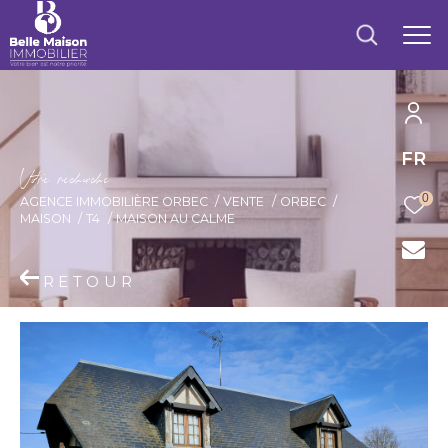
FR
V
o
r
e
r
e
c
e
c
e
0
AGENCE IMMOBILIÈRE ORBEC
VENTE
ORBEC
MAISON
T4
MAISON AU CALME
RETOUR